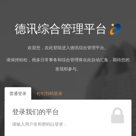
德讯综合管理平台
欢迎您，在此登陆进入德讯综合管理平台。
请保持轻松，很多日常事务和综合管理将在此自动汇集，期待您的
发现和参与。
普通登录
钉钉扫码登录
登录我们的平台
请输入用户名和密码以登录：